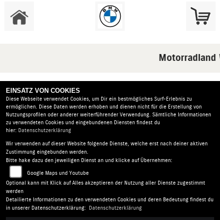
Motorradland 
EINSATZ VON COOKIES
Diese Webseite verwendet Cookies, um Dir ein bestmögliches Surf-Erlebnis zu
Derzeit sind keine Einträge vorhanden.
ermöglichen. Diese Daten werden erhoben und dienen nicht für die Erstellung von
Nutzungsprofilen oder anderer weiterführender Verwendung. Sämtliche Informationen
zu verwendeten Cookies und eingebundenen Diensten findest du
hier:
Datenschutzerklärung
Wir verwenden auf dieser Website folgende Dienste, welche erst nach deiner aktiven
Motorradland Weißenfels GmbH |
Vorwerkstr. 1 | 06686
Zustimmung eingebunden werden.
Lützen OT Zorbau | Deutschland
Bitte hake dazu den jeweiligen Dienst an und klicke auf Übernehmen:
AGB
|
Impressum
|
Datenschutz
|
Disclaimer
|
Google Maps und Youtube
Barrierefreiheit
|
Batterieverordnung
Optional kann mit Klick auf Alles akzeptieren der Nutzung aller Dienste zugestimmt
werden
Detailierte Informationen zu den verwendeten Cookies und deren Bedeutung findest du
Folgen Sie uns
in unserer Datenschutzerklärung:
Datenschutzerklärung